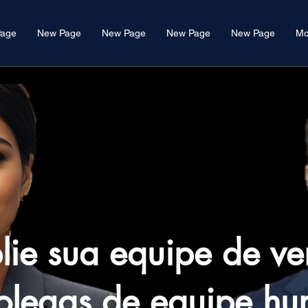
age
New Page
New Page
New Page
New Page
Mo
ie sua equipe de v
olegas de equipe hu