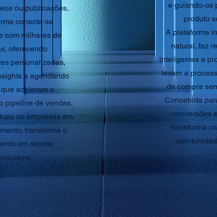
e guiando-os 
deos ou publicações.
produto s
orma conecta-se
A plataforma i
e com milhares de
natural, faz
s, oferecendo
inteligentes e p
es personalizadas,
levam a process
nsights e agendando
de compra sem
 que aceleram o
Concebida para
o pipeline de vendas.
conversões e 
artups ou empresas em
transforma ca
imento, transforma o
oportunidad
ento em receita
nsurável.