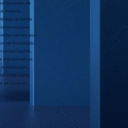
por jornadas de
ob medida.
nterage de forma
 recomendações
romove ofertas que
os de finalização
 complicações.
 impulsionar as
a fidelização,
da visita numa
e de compra.