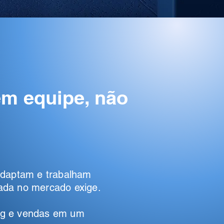
em equipe, não
adaptam e trabalham
rada no mercado exige.
ing e vendas em um