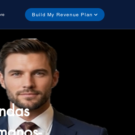
Build My Revenue Plan
re
endas
manos-