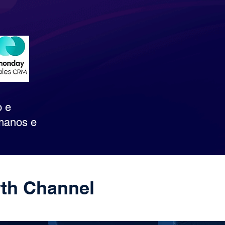
o e
umanos e
th Channel