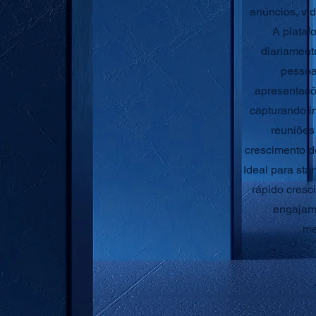
anúncios, ví
A plataf
diariament
pessoa
apresentaçõ
capturando i
reuniões
crescimento d
Ideal para st
rápido cresc
engajam
me