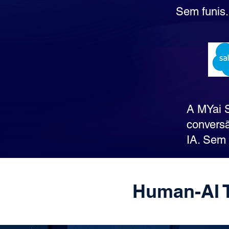
Sem funis.
A MYai S
conversã
IA. Sem 
Human-AI 