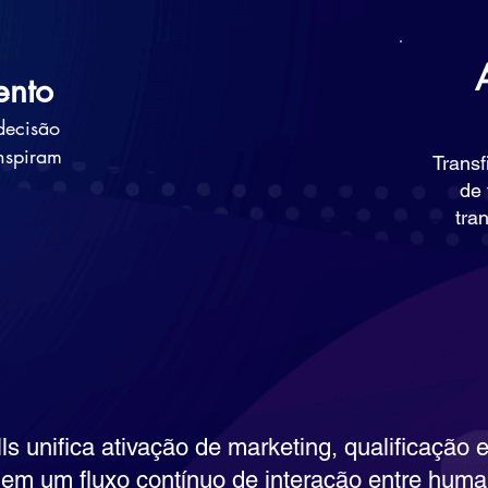
ento
decisão
nspiram
Transf
de
tra
ls unifica ativação de marketing, qualificação 
em um fluxo contínuo de interação entre huma