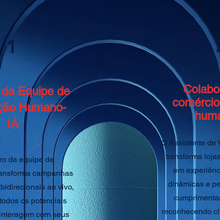
1
Colabo
da Equipe de
comércio
ação Humano-
huma
IA
O Assistente de
transforma lojas
o da equipe de
em experiênc
ransforma campanhas
dinâmicas e p
idirecionais ao vivo,
cumprimentan
todos os potenciais
reconhecendo cli
 interagem com seus