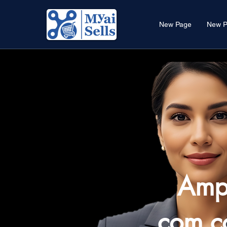
New Page
New P
Ampl
com c