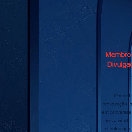
Membro 
Divulg
O membr
prospecção t
em conversas b
envolvendo 
clientes que