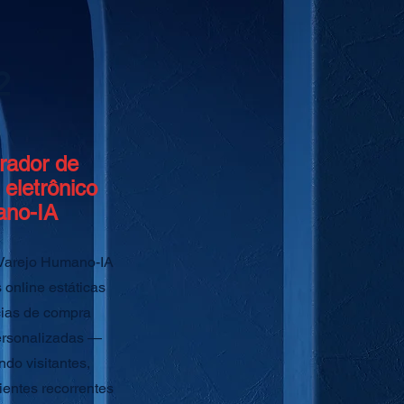
2
rador de
 eletrônico
no-IA
 Varejo Humano-IA
 online estáticas
ias de compra
ersonalizadas —
do visitantes,
entes recorrentes