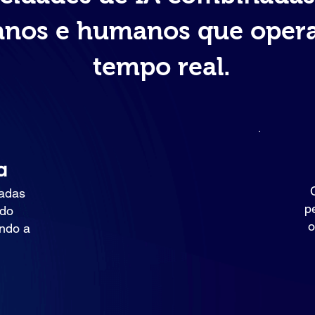
nos e humanos que ope
tempo real.
a
zadas
p
ndo
o
ndo a