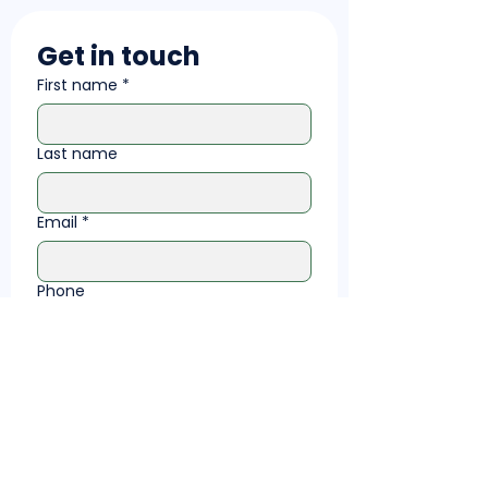
Get in touch
First name
*
Last name
Email
*
Phone
Write a message